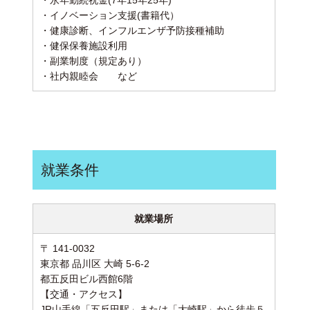
・永年勤続祝金(7年15年25年)
・イノベーション支援(書籍代）
・健康診断、インフルエンザ予防接種補助
・健保保養施設利用
・副業制度（規定あり）
・社内親睦会 など
就業条件
就業場所
〒 141-0032
東京都 品川区 大崎 5-6-2
都五反田ビル西館6階
【交通・アクセス】
JR山手線「五反田駅」または「大崎駅」から徒歩５