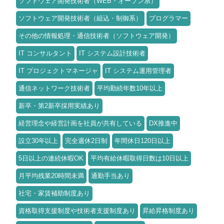
ソフトウェア開発技術者（WEB・オープン系）
ソフトウェア開発技術者（組込・制御系）
プログラマー
その他の情報処理・通信技術者（ソフトウェア開発）
IT コンサルタント
IT システム設計技術者
IT プロジェクトマネージャ
IT システム運用管理者
通信ネットワーク技術者
平均勤続年数10年以上
新卒・第2新卒採用実績あり
経営理念や経営計画を社員が共有している
DX推進中
設立30年以上
完全週休2日制
年間休日120日以上
5日以上の連続休暇OK
平均有給休暇取得日数は10日以上
月平均残業20時間未満
通勤手当あり
社宅・家賃補助制度あり
資格取得支援制度や技術者支援制度あり
昇給昇格制度あり