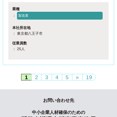
業種
：
製造業
本社所在地
： 東京都八王子市
従業員数
： 25人
1
2
3
4
5
»
19
お問い合わせ先
中小企業人材確保のための