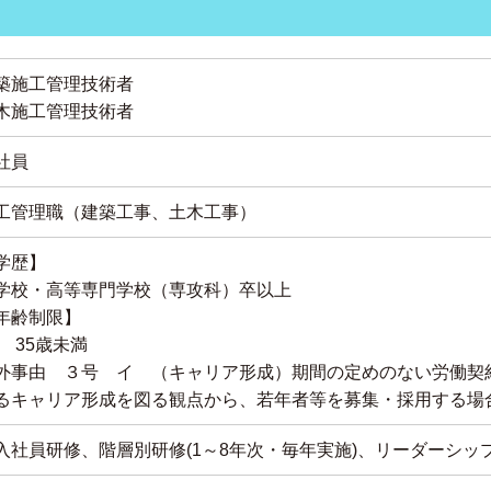
築施工管理技術者
木施工管理技術者
社員
工管理職（建築工事、土木工事）
学歴】
学校・高等専門学校（専攻科）卒以上
年齢制限】
 35歳未満
外事由 ３号 イ （キャリア形成）
期間の定めのない労働契
るキャリア形成を図る観点から、若年者等を募集・採用する場
入社員研修、階層別研修(1～8年次・毎年実施)、リーダーシッ