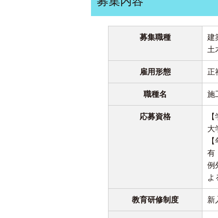
募集内容
募集職種
建
土
雇用形態
正
職種名
施
応募資格
【
大
【
有
例
よ
教育研修制度
新