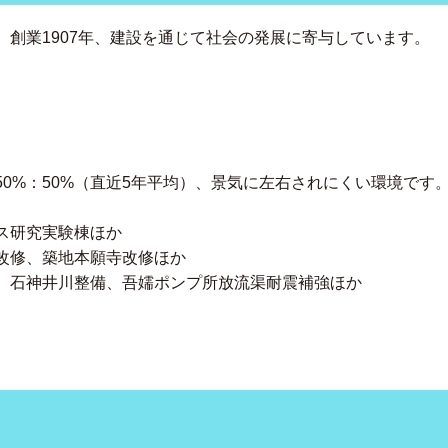
創業1907年、建設を通じて社会の発展に寄与しています。
0%：50%（直近5年平均）、景気に左右されにくい環境です
ス研究実験棟ほか
改修、築地本願寺改修ほか
、石神井川整備、吾嬬ポンプ所放流渠耐震補強ほか