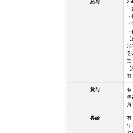
給与
2
・
・
・
・
【
①
②
③
【
有
賞与
有
年
賞
昇給
有
年
昇