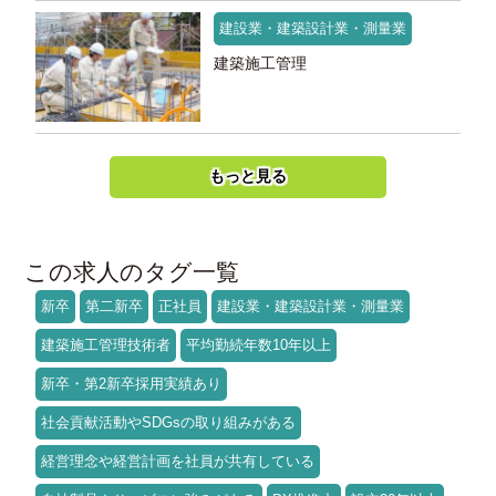
建設業・建築設計業・測量業
建築施工管理
もっと見る
この求人のタグ一覧
新卒
第二新卒
正社員
建設業・建築設計業・測量業
建築施工管理技術者
平均勤続年数10年以上
新卒・第2新卒採用実績あり
社会貢献活動やSDGsの取り組みがある
経営理念や経営計画を社員が共有している