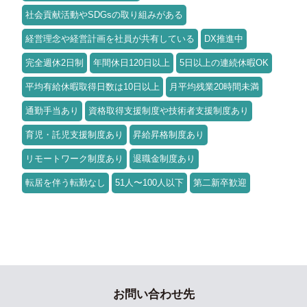
社会貢献活動やSDGsの取り組みがある
経営理念や経営計画を社員が共有している
DX推進中
完全週休2日制
年間休日120日以上
5日以上の連続休暇OK
平均有給休暇取得日数は10日以上
月平均残業20時間未満
通勤手当あり
資格取得支援制度や技術者支援制度あり
育児・託児支援制度あり
昇給昇格制度あり
リモートワーク制度あり
退職金制度あり
転居を伴う転勤なし
51人〜100人以下
第二新卒歓迎
お問い合わせ先