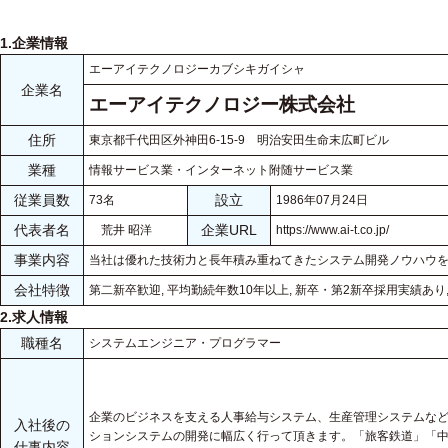
1.企業情報
エーアイテクノロジーカブシキガイシャ
企業名
エーアイテクノロジー株式会社
住所
東京都千代田区外神田6-15-9 明治安田生命末広町ビル
業種
情報サービス業・インターネット附随サービス業
従業員数
設立
73名
1986年07月24日
代表者名
企業URL
荒井 昭洋
https://www.ai-t.co.jp/
事業内容
当社は優れた技術力と長年積み重ねてきたシステム開発ノウハウ
会社特徴
第二新卒歓迎, 平均勤続年数10年以上, 新卒・第2新卒採用実績あり
2.求人情報
職種名
システムエンジニア・プログラマー
企業のビジネスを支える人事給与システム、生産管理システムな
入社後の
ションシステムの開発に幅広く行って頂きます。「旅客鉄道」「
仕事内容