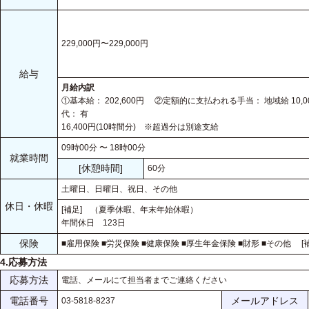
229,000円〜229,000円
給与
月給内訳
①基本給： 202,600円 ②定額的に支払われる手当： 地域給 10,
代： 有
16,400円(10時間分) ※超過分は別途支給
09時00分 〜 18時00分
就業時間
[休憩時間]
60分
土曜日、日曜日、祝日、その他
休日・休暇
[補足] （夏季休暇、年末年始休暇）
年間休日 123日
保険
■雇用保険
■労災保険
■健康保険
■厚生年金保険
■財形
■その他
[補
4.応募方法
応募方法
電話、メールにて担当者までご連絡ください
電話番号
メールアドレス
03-5818-8237