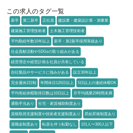
この求人のタグ一覧
新卒
第二新卒
正社員
建設業・建築設計業・測量業
建築施工管理技術者
土木施工管理技術者
平均勤続年数10年以上
新卒・第2新卒採用実績あり
社会貢献活動やSDGsの取り組みがある
経営理念や経営計画を社員が共有している
自社製品やサービスに強みがある
設立30年以上
完全週休2日制
年間休日120日以上
5日以上の連続休暇OK
平均有給休暇取得日数は10日以上
月平均残業20時間未満
通勤手当あり
社宅・家賃補助制度あり
資格取得支援制度や技術者支援制度あり
昇給昇格制度あり
退職金制度あり
転居を伴う転勤なし
101人〜300人以下