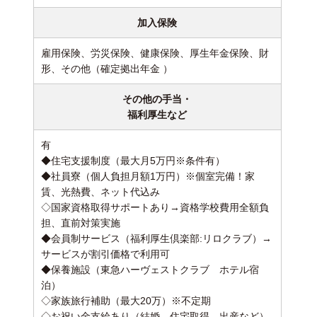
加入保険
雇用保険、労災保険、健康保険、厚生年金保険、財
形、その他（確定拠出年金 ）
その他の手当・
福利厚生など
有
◆住宅支援制度（最大月5万円※条件有）
◆社員寮（個人負担月額1万円）※個室完備！家
賃、光熱費、ネット代込み
◇国家資格取得サポートあり→資格学校費用全額負
担、直前対策実施
◆会員制サービス（福利厚生倶楽部:リロクラブ）→
サービスが割引価格で利用可
◆保養施設（東急ハーヴェストクラブ ホテル宿
泊）
◇家族旅行補助（最大20万）※不定期
◇お祝い金支給あり（結婚、住宅取得、出産など）