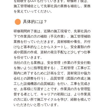
を経験するOJTも行っていきます。研修終了後は、
施工管理補佐として先輩社員の業務を補佐し、業務
を覚えていってください。
具体的には？
研修期間終了後は、近隣の施工現場で、先輩社員の
下で作業員の方の補助（手元作業）、施工管理補助
業務を行っていただきます。資材移動や養生、片付
けなど基本的なことからスタートし、安全書類の作
成や図面の作成、資材の発注手配など少しずつ仕事
を任せていきます。
当社の主たる業務は、安全管理（作業の不安全行動
を無いように指導監督する）、工程管理（工事が工
期内に終了するために計画を立て、資材発注や協力
会社との調整を行う）、品質管理（図面の作成と施
工した設備機器の品質確認）を行い、工事を完成さ
せ、お客様に引渡すことです。作業員の方を管理監
督する者として、キャリアの初期には、より作業員
の方に近い所で施工サイクルを学び、経験を積んで
いただきたいと思っています。