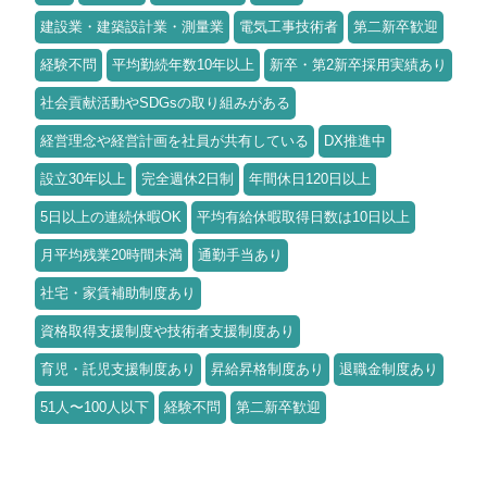
建設業・建築設計業・測量業
電気工事技術者
第二新卒歓迎
経験不問
平均勤続年数10年以上
新卒・第2新卒採用実績あり
社会貢献活動やSDGsの取り組みがある
経営理念や経営計画を社員が共有している
DX推進中
設立30年以上
完全週休2日制
年間休日120日以上
5日以上の連続休暇OK
平均有給休暇取得日数は10日以上
月平均残業20時間未満
通勤手当あり
社宅・家賃補助制度あり
資格取得支援制度や技術者支援制度あり
育児・託児支援制度あり
昇給昇格制度あり
退職金制度あり
51人〜100人以下
経験不問
第二新卒歓迎