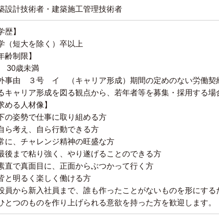
築設計技術者・建築施工管理技術者
学歴】
学（短大を除く）卒以上
年齢制限】
 30歳未満
外事由 ３号 イ （キャリア形成）
期間の定めのない労働契
るキャリア形成を図る観点から、若年者等を募集・採用する場
求める人材像】
下の姿勢で仕事に取り組める方
自ら考え、自ら行動できる方
常に、チャレンジ精神の旺盛な方
最後まで粘り強く、やり遂げることのできる方
素直で真面目に、正面からぶつかって行く方
皆と明るく楽しく働ける方
員から新入社員まで、誰も作ったことがないものを形にする
とつのものを作り上げられる意欲を持った方を歓迎します。