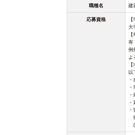
職種名
建
応募資格
【
大
【
有
例
よ
【
以
・
・
・
・
・
役
ひ