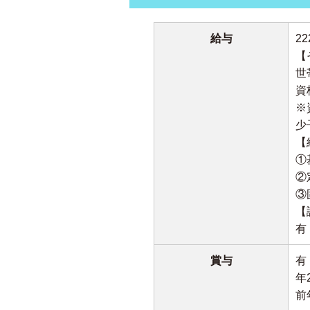
給与
2
【
世
資
※
少
【
①
②
③
【
有
賞与
有
年
前