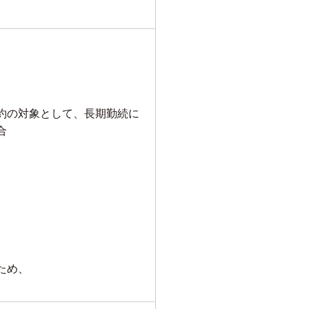
約の対象として、長期勤続に
合
ため、