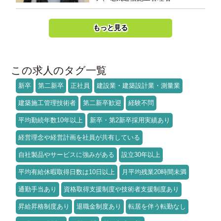
もっと見る
この求人のタグ一覧
新卒
第二新卒
正社員
建設業・建築設計業・測量業
建築施工管理技術者
第二新卒歓迎
経験不問
平均勤続年数10年以上
新卒・第2新卒採用実績あり
経営理念や経営計画を社員が共有している
自社製品やサービスに強みがある
設立30年以上
平均有給休暇取得日数は10日以上
月平均残業20時間未満
通勤手当あり
資格取得支援制度や技術者支援制度あり
昇給昇格制度あり
退職金制度あり
転居を伴う転勤なし