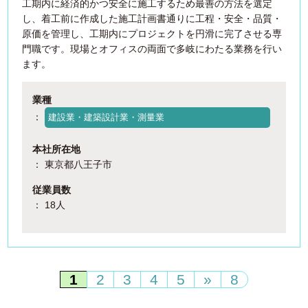
工期内に経済的かつ安全に施工するため最善の方法を選定
し、着工前に作成した施工計画書通りに工程・安全・品質・
原価を管理し、工期内にプロジェクトを円滑に完了させる専
門職です。現場とオフィスの両面で多岐にわたる業務を行い
ます。
業種
：
建設業・建築設計業・測量業
本社所在地
： 東京都八王子市
従業員数
： 18人
1
2
3
4
5
»
8