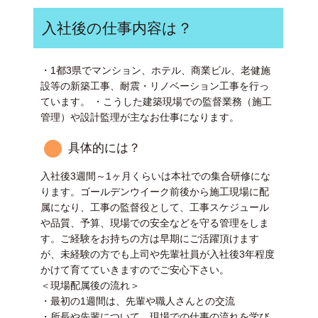
入社後の仕事内容は？
・1都3県でマンション、ホテル、商業ビル、老健施
設等の新築工事、耐震・リノベーション工事を行っ
ています。 ・こうした建築現場での監督業務（施工
管理）や設計監理が主なお仕事になります。
具体的には？
入社後3週間～1ヶ月くらいは本社での集合研修にな
ります。ゴールデンウイーク前後から施工現場に配
属になり、工事の監督役として、工事スケジュール
や品質、予算、現場での安全などを守る管理をしま
す。ご経験をお持ちの方は早期にご活躍頂けます
が、未経験の方でも上司や先輩社員が入社後3年程度
かけて育てていきますのでご安心下さい。
＜現場配属後の流れ＞
・最初の1週間は、先輩や職人さんとの交流
・所長や先輩について、現場での仕事の流れを学び