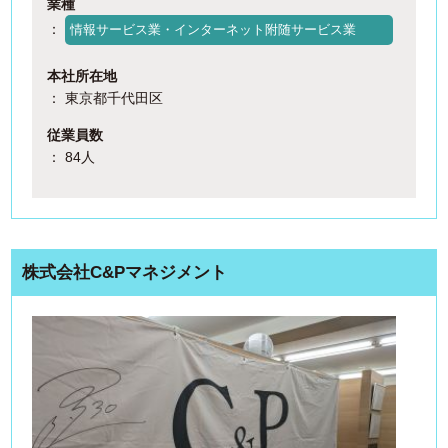
業種
：
情報サービス業・インターネット附随サービス業
本社所在地
： 東京都千代田区
従業員数
： 84人
株式会社C&Pマネジメント