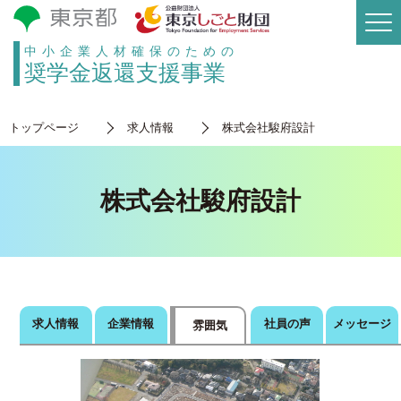
中小企業人材確保のための
奨学金返還支援事業
トップページ
求人情報
株式会社駿府設計
株式会社駿府設計
求人情報
企業情報
社員の声
メッセージ
雰囲気