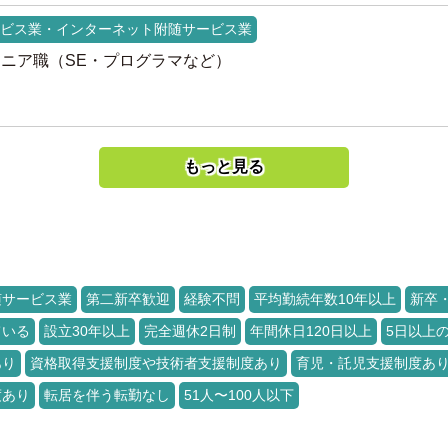
ビス業・インターネット附随サービス業
ジニア職（SE・プログラマなど）
もっと見る
随サービス業
第二新卒歓迎
経験不問
平均勤続年数10年以上
新卒
ている
設立30年以上
完全週休2日制
年間休日120日以上
5日以上
あり
資格取得支援制度や技術者支援制度あり
育児・託児支援制度あ
度あり
転居を伴う転勤なし
51人〜100人以下