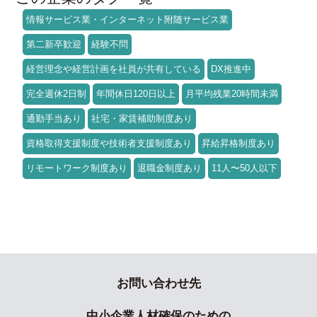
情報サービス業・インターネット附随サービス業
第二新卒歓迎
経験不問
経営理念や経営計画を社員が共有している
DX推進中
完全週休2日制
年間休日120日以上
月平均残業20時間未満
通勤手当あり
社宅・家賃補助制度あり
資格取得支援制度や技術者支援制度あり
昇給昇格制度あり
リモートワーク制度あり
退職金制度あり
11人〜50人以下
お問い合わせ先
中小企業人材確保のための